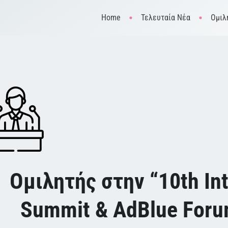
Home
Τελευταία Νέα
Ομιλη
Ομιλητής στην “10th In
Summit & AdBlue Foru